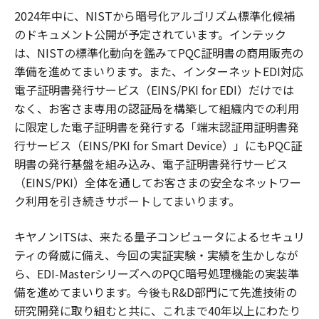
2024年中に、NISTから暗号化アルゴリズム標準化候補
のドキュメント公開が予定されています。インテック
は、NISTの標準化動向を鑑みてPQC証明書の商用販売の
準備を進めてまいります。また、インターネットEDI対応
電子証明書発行サービス（EINS/PKI for EDI）だけでは
なく、お客さま専用の認証局を構築して組織内での利用
に限定した電子証明書を発行する「端末認証用証明書発
行サービス（EINS/PKI for Smart Device）」にもPQC証
明書の発行基盤を組み込み、電子証明書発行サービス
（EINS/PKI）全体を通してお客さまの安全なネットワー
ク利用を引き続きサポートしてまいります。
キヤノンITSは、来たる量子コンピュータによるセキュリ
ティの脅威に備え、今回の実証実験・実績を生かしなが
ら、EDI-MasterシリーズへのPQC暗号処理機能の実装準
備を進めてまいります。今後もR&D部門にて先進技術の
研究開発に取り組むと共に、これまで40年以上にわたり