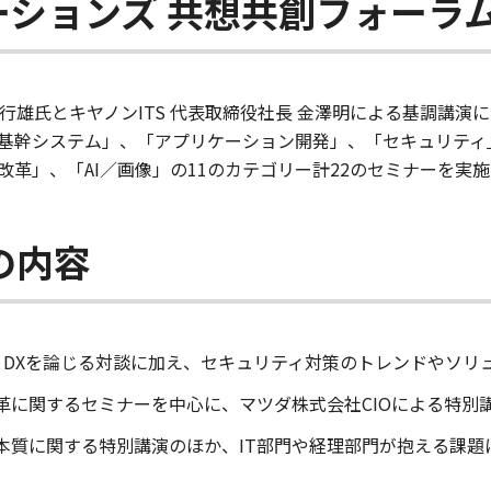
ーションズ 共想共創フォーラム2
小林行雄氏とキヤノンITS 代表取締役社長 金澤明による基調講
基幹システム」、「アプリケーション開発」、「セキュリティ
革」、「AI／画像」の11のカテゴリー計22のセミナーを実
の内容
IとDXを論じる対談に加え、セキュリティ対策のトレンドやソ
変革に関するセミナーを中心に、マツダ株式会社CIOによる特別
の本質に関する特別講演のほか、IT部門や経理部門が抱える課