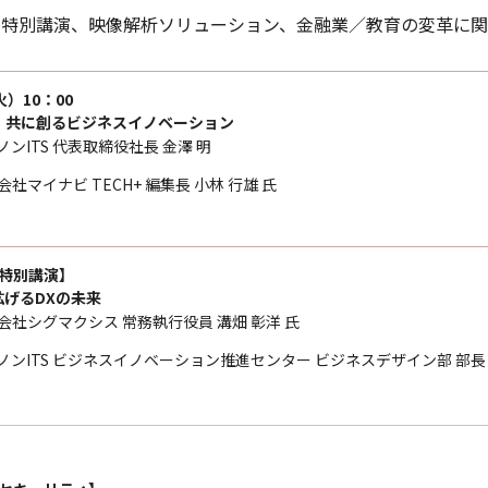
関連の特別講演、映像解析ソリューション、金融業／教育の変革に
火）10：00
、共に創るビジネスイノベーション
ノンITS 代表取締役社長 金澤 明
会社マイナビ TECH+ 編集長 小林 行雄 氏
 【特別講演】
拡げるDXの未来
会社シグマクシス 常務執行役員 溝畑 彰洋 氏
ノンITS ビジネスイノベーション推進センター ビジネスデザイン部 部長 