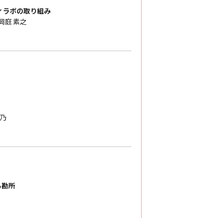
ィラボの取り組み
岡庭 素之
紀乃
る勘所