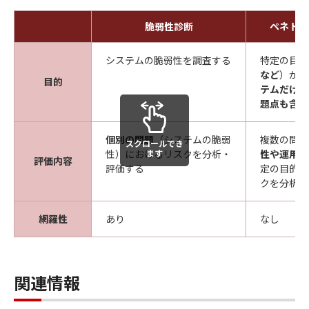
脆弱性診断
ペネトレ
システムの脆弱性を調査する
特定の目的
など
）が達
目的
テムだけで
題点も含め
個別の問題
（システムの脆弱
複数の問題
スクロールでき
性）におけるリスクを分析・
ます
性や運用
）
評価内容
評価する
定の目的が
クを分析・
網羅性
あり
なし
関連情報