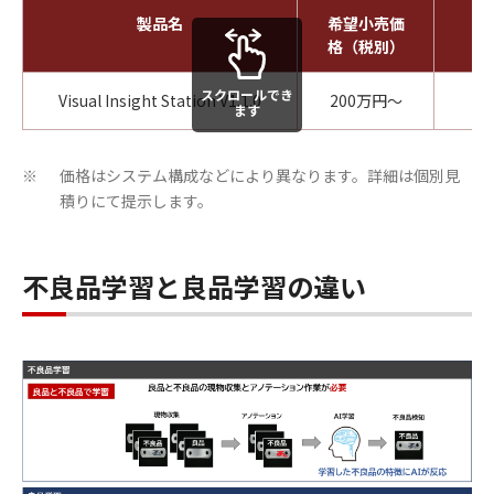
製品名
希望小売価
格（税別）
スクロールでき
Visual Insight Station V1.1.0
200万円～
2
ます
価格はシステム構成などにより異なります。詳細は個別見
※
積りにて提示します。
不良品学習と良品学習の違い