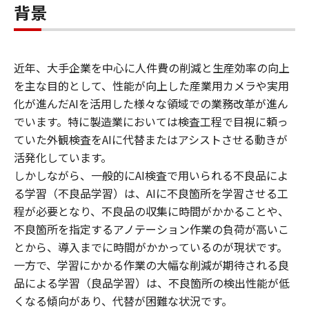
背景
近年、大手企業を中心に人件費の削減と生産効率の向上
を主な目的として、性能が向上した産業用カメラや実用
化が進んだAIを活用した様々な領域での業務改革が進ん
でいます。特に製造業においては検査工程で目視に頼っ
ていた外観検査をAIに代替またはアシストさせる動きが
活発化しています。
しかしながら、一般的にAI検査で用いられる不良品によ
る学習（不良品学習）は、AIに不良箇所を学習させる工
程が必要となり、不良品の収集に時間がかかることや、
不良箇所を指定するアノテーション作業の負荷が高いこ
とから、導入までに時間がかかっているのが現状です。
一方で、学習にかかる作業の大幅な削減が期待される良
品による学習（良品学習）は、不良箇所の検出性能が低
くなる傾向があり、代替が困難な状況です。