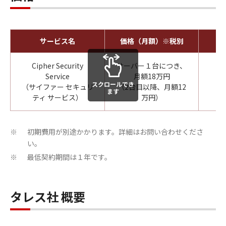
サービス名
価格（月額）※税別
Cipher Security
サーバー１台につき、
Service
月額18万円
2
スクロールでき
（サイファー セキュリ
（2台目以降、月額12
ます
ティ サービス）
万円）
初期費用が別途かかります。詳細はお問い合わせくださ
※
い。
最低契約期間は１年です。
※
タレス社 概要