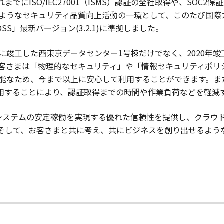
でにISO/IEC27001（ISMS）認証の全社取得や、SOC
ようなセキュリティ品質向上活動の一環として、このたび国際
SS」最新バージョン(3.2.1)に準拠しました。
に竣工した西東京データセンター1号棟だけでなく、2020年竣
客さまは「物理的なセキュリティ」や「情報セキュリティポリ
なため、今まで以上に安心して利用することができます。また、
を利用することにより、認証取得までの時間や作業負荷などを軽減
のシステムの安定稼働を実現する優れた信頼性を提供し、クラウ
そして、お客さまと共に考え、共にビジネスを創り出せるような