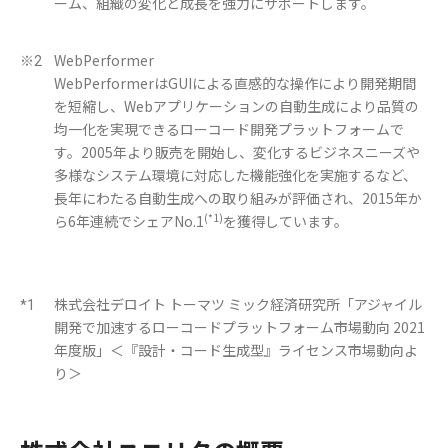
ーム、組織の変化と成長を強力にサポートします。
WebPerformer
※2
WebPerformerはGUIによる直感的な操作により開発期間
を短縮し、Webアプリケーションの自動生成により品質の
均一化を実現できるローコード開発プラットフォームで
す。2005年より販売を開始し、変化するビジネスニーズや
多様なシステム環境に対応した機能強化を実施するなど、
長年にわたる自動生成への取り組みが評価され、2015年か
(*1)
ら6年連続でシェアNo.1
を獲得しています。
株式会社デロイト トーマツ ミック経済研究所「アジャイル
*1
開発で加速するローコードプラットフォーム市場動向 2021
年度版」＜『設計・コード生成型』ライセンス市場動向よ
り＞