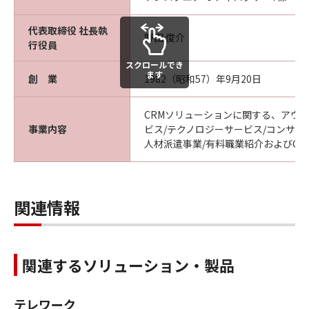
代表取締役 社長執
野田 俊介
行役員
スクロールでき
ます
創 業
1982（昭和57）年9月20日
CRMソリューションに関する、アウ
事業内容
ビス/テクノロジーサービス/コンサル
人材派遣事業/有料職業紹介およびCR
関連情報
関連するソリューション・製品
テレワーク