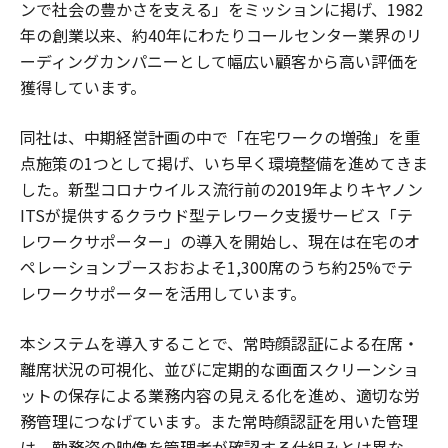
ンで社会の豊かさを支える」をミッションに掲げ、1982
年の創業以来、約40年にわたりコールセンター業界のリ
ーディングカンパニーとして幅広い顧客から高い評価を
獲得しています。
同社は、中期経営計画の中で「在宅ワークの増強」を重
点施策の1つとして掲げ、いち早く環境整備を進めてきま
した。新型コロナウイルス流行前の2019年よりキヤノン
ITSが提供するクラウド型テレワーク支援サービス「テ
レワークサポーター」の導入を開始し、現在は在宅のオ
ペレーションブースおおよそ1,300席のうち約25%でテ
レワークサポーターを活用しています。
本システムを導入することで、常時顔認証による在席・
離席状況の可視化、並びに定期的な画面スクリーンショ
ットの保存による業務内容の見える化を進め、適切な労
務管理につなげています。また常時顔認証を用いた管理
は、勤務姿の映像を管理者が確認する仕組みとは異な