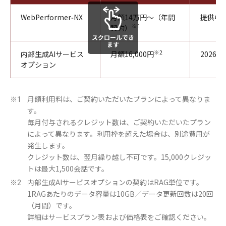
WebPerformer‑NX
月額14万円～（年間
提供中
※1
契約）
スクロールでき
ます
※2
内部生成AIサービス
月額16,000円
2026年
オプション
月額利用料は、ご契約いただいたプランによって異なりま
※1
す。
毎月付与されるクレジット数は、ご契約いただいたプラン
によって異なります。利用枠を超えた場合は、別途費用が
発生します。
クレジット数は、翌月繰り越し不可です。15,000クレジッ
トは最大1,500会話です。
内部生成AIサービスオプションの契約はRAG単位です。
※2
1RAGあたりのデータ容量は10GB／データ更新回数は20回
（月間）です。
詳細はサービスプラン表および価格表をご確認ください。