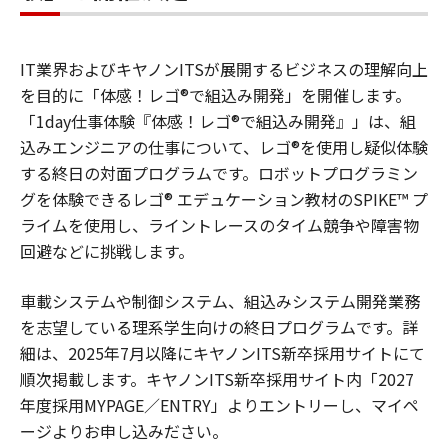
IT業界およびキヤノンITSが展開するビジネスの理解向上
を目的に「体感！レゴ®で組込み開発」を開催します。
「1day仕事体験『体感！レゴ®で組込み開発』」は、組
込みエンジニアの仕事について、レゴ®を使用し疑似体験
する終日の対面プログラムです。ロボットプログラミン
グを体験できるレゴ® エデュケーション教材のSPIKE™ プ
ライムを使用し、ライントレースのタイム競争や障害物
回避などに挑戦します。
車載システムや制御システム、組込みシステム開発業務
を志望している理系学生向けの終日プログラムです。詳
細は、2025年7月以降にキヤノンITS新卒採用サイトにて
順次掲載します。キヤノンITS新卒採用サイト内「2027
年度採用MYPAGE／ENTRY」よりエントリーし、マイペ
ージよりお申し込みださい。