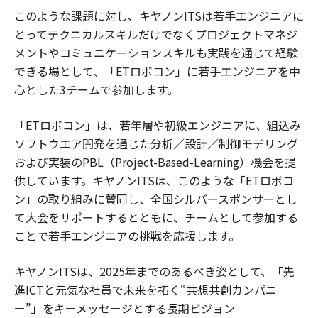
このような課題に対し、キヤノンITSは若手エンジニアに
とってテクニカルスキルだけでなくプロジェクトマネジ
メントやコミュニケーションスキルも実践を通じて経験
できる場として、「ETロボコン」に若手エンジニアを中
心とした3チームで参加します。
「ETロボコン」は、若年層や初級エンジニアに、組込み
ソフトウエア開発を通じた分析／設計／制御モデリング
および実装のPBL（Project-Based-Learning）機会を提
供しています。キヤノンITSは、このような「ETロボコ
ン」の取り組みに賛同し、全国シルバースポンサーとし
て大会をサポートするとともに、チームとして参加する
ことで若手エンジニアの挑戦を応援します。
キヤノンITSは、2025年までのあるべき姿として、「先
進ICTと元気な社員で未来を拓く“共想共創カンパニ
ー”」をキーメッセージとする長期ビジョン