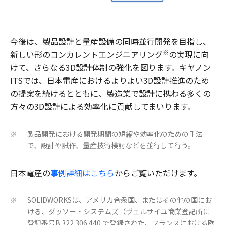
今後は、製品設計と量産設備の同時並行開発を目指し、
※
新しい形のコンカレントエンジニアリング
の実現に向
けて、さらなる3D設計体制の強化を図ります。キヤノン
ITSでは、日本電産におけるよりよい3D設計推進のため
の提案を続けるとともに、製造業で設計に携わる多くの
方々の3D設計による効率化に貢献してまいります。
製品開発における開発期間の短縮や効率化のための手法
※
で、設計や試作、量産技術検討などを並行して行う。
日本電産の
事例詳細はこちら
からご覧いただけます。
SOLIDWORKSは、アメリカ合衆国、またはその他の国にお
※
ける、ダッソー・システムズ（ヴェルサイユ商業登記所に
登記番号B 322 306 440 で登録された、フランスにおける欧