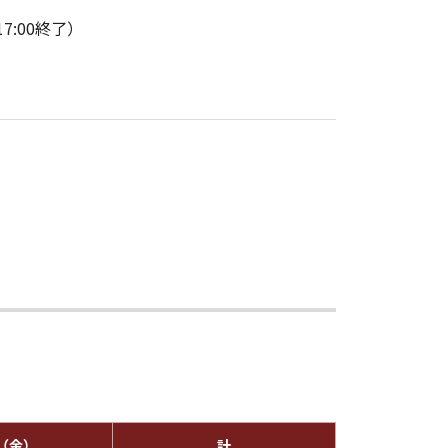
17:00終了）
日（金）
計