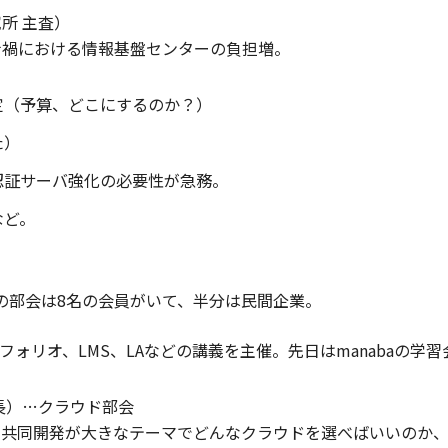
所 主査）
ナ禍における情報基盤センターの負担増。
定（予算、どこにするのか？）
た）
認証サーバ強化の必要性が急務。
など。
この部会は8名の会員がいて、半分は民間企業。
ォリオ、LMS、LAなどの講義を主催。先日はmanabaの学
長）…クラウド部会
の共同開発が大きなテーマでどんなクラウドを選べばいいのか