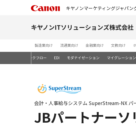
キヤノンマーケティングジャパン
キヤノンITソリューションズ株式会社
製造業向け
流通業向け
金融業向け
文教向け
ン開発基盤
ワークフロー
EDI
モダナイゼーション
マイグレーション
会計・人事給与システム SuperStream-NX 
JBパートナー