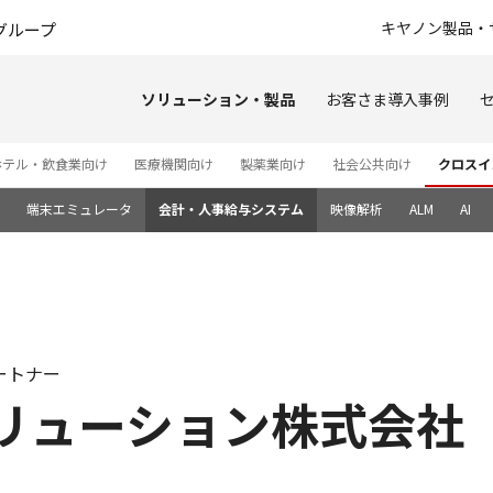
このページの本文へ
キヤノン製品・
グループ
ソリューション・製品
お客さま導入事例
ホテル・飲食業向け
医療機関向け
製薬業向け
社会公共向け
クロスイ
端末エミュレータ
会計・人事給与システム
映像解析
ALM
AI
パートナー
ソリューション株式会社