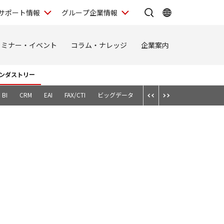
サポート情報
グループ企業情報
セミナー・イベント
コラム・ナレッジ
企業案内
ンダストリー
BI
CRM
EAI
FAX/CTI
ビッグデータ
スマートデバイス
テレワ