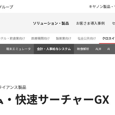
このページの本文へ
キヤノン製品・
グループ
ソリューション・製品
お客さま導入事例
ホテル・飲食業向け
医療機関向け
製薬業向け
社会公共向け
クロスイ
端末エミュレータ
会計・人事給与システム
映像解析
ALM
AI
 アライアンス製品
ム・快速サーチャーGX