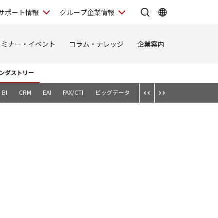
サポート情報
グループ企業情報
セミナー・イベント
コラム・ナレッジ
企業案内
ンダストリー
BI
CRM
EAI
FAX/CTI
ビッグデータ
スマートデバイス
テレワ