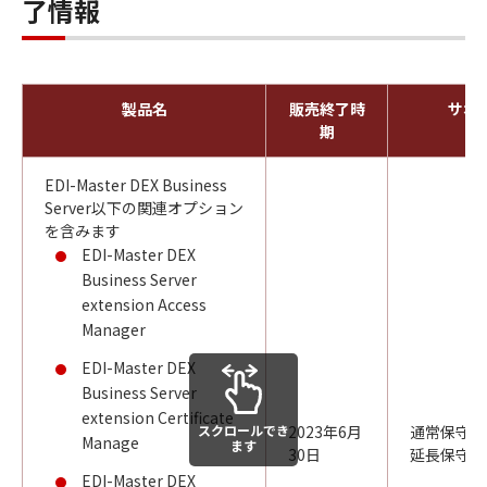
了情報
製品名
販売終了時
サポ
期
EDI-Master DEX Business
Server以下の関連オプション
を含みます
EDI-Master DEX
Business Server
extension Access
Manager
EDI-Master DEX
Business Server
extension Certificate
スクロールでき
2023年6月
通常保守：2
Manage
ます
30日
延長保守：2
EDI-Master DEX