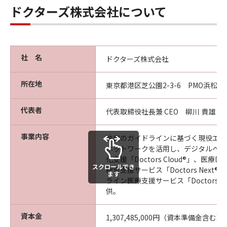
ドクターズ株式会社について
社 名
ドクターズ株式会社
所在地
東京都港区芝公園2-3-6 PMO浜松町II
代表者
代表取締役社長兼 CEO 柳川 貴雄
事業内容
独自のガイドラインに基づく現役エキ
ネットワークを活用し、デジタルヘル
化支援「Doctors Cloud®」、医療
スクロールでき
総合支援サービス「Doctors Next
ます
ライン医療支援サービス「Doctors St
供。
資本金
1,307,485,000円（資本準備金含む）