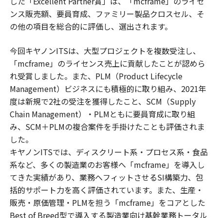
した「Excellent Partner賞」は、「mcframe」のライセ
ンス販売額、要員育成、ファミリー製品クロスセル、そ
の他の項目を総合的に評価し、選出されます。
今回キヤノンITSは、大型プロジェクトを複数受注し、
「mcframe」のライセンス売上に貢献したことが認めら
れ受賞しました。また、PLM（Product Lifecycle
Management）ビジネスにも積極的に取り組み、2021年
度は新規で2社の受注を獲得したこと、SCM（Supply
Chain Management）・PLMともに要員育成に取り組
み、SCM＋PLMの複合案件を手掛けたことも評価されま
した。
キヤノンITSでは、ディスクリート系・プロセス系・食品
系など、多くの製造業のお客様へ「mcframe」を導入し
てきた実績があり、業務へフィットさせるSI構築力、包
括的サポート力を高く評価されています。また、生産・
販売・原価管理・PLMを担う「mcframe」をコアとした
Best of Breed型で導入する製造業向け基幹業務トータル