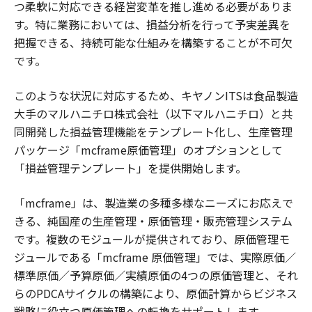
つ柔軟に対応できる経営変革を推し進める必要がありま
す。特に業務においては、損益分析を行って予実差異を
把握できる、持続可能な仕組みを構築することが不可欠
です。
このような状況に対応するため、キヤノンITSは食品製造
大手のマルハニチロ株式会社（以下マルハニチロ）と共
同開発した損益管理機能をテンプレート化し、生産管理
パッケージ「mcframe原価管理」のオプションとして
「損益管理テンプレート」を提供開始します。
「mcframe」は、製造業の多種多様なニーズにお応えで
きる、純国産の生産管理・原価管理・販売管理システム
です。複数のモジュールが提供されており、原価管理モ
ジュールである「mcframe 原価管理」では、実際原価／
標準原価／予算原価／実績原価の4つの原価管理と、それ
らのPDCAサイクルの構築により、原価計算からビジネス
戦略に役立つ原価管理への転換をサポートします。