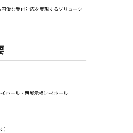
でも円滑な受付対応を実現するソリューシ
要
～6ホール・西展示棟1～4ホール
す）