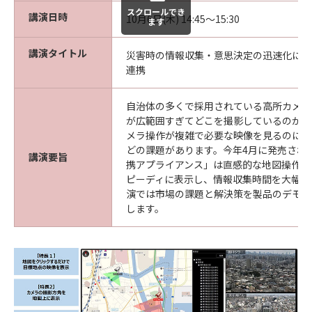
スクロールでき
講演日時
10月6日(木) 14:45～15:30
ます
講演タイトル
災害時の情報収集・意思決定の迅速化に貢
連携
自治体の多くで採用されている高所カメラ
が広範囲すぎてどこを撮影しているのかわ
メラ操作が複雑で必要な映像を見るのに時
どの課題があります。今年4月に発売され
講演要旨
携アプライアンス」は直感的な地図操作で
ピーディに表示し、情報収集時間を大幅に
演では市場の課題と解決策を製品のデモを
します。