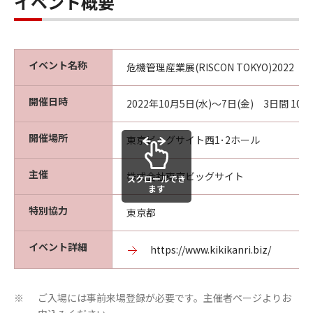
イベント概要
イベント名称
危機管理産業展(RISCON TOKYO)2022
開催日時
2022年10月5日(水)～7日(金) 3日間 10:00
開催場所
東京ビッグサイト西1･2ホール
主催
株式会社東京ビッグサイト
スクロールでき
ます
特別協力
東京都
イベント詳細
https://www.kikikanri.biz/
ご入場には事前来場登録が必要です。主催者ページよりお
※