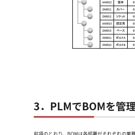
3．PLMでBOMを管
前項のとおり、BOMは各部署がそれぞれの業