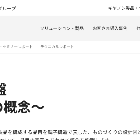
このページの本文へ
キヤノン製品・
グループ
ソリューション・製品
お客さま導入事例
・セミナーレポート
テクニカルレポート
盤
の概念～
rials）は、製品を構成する品目を親子構造で表した、ものづくりの