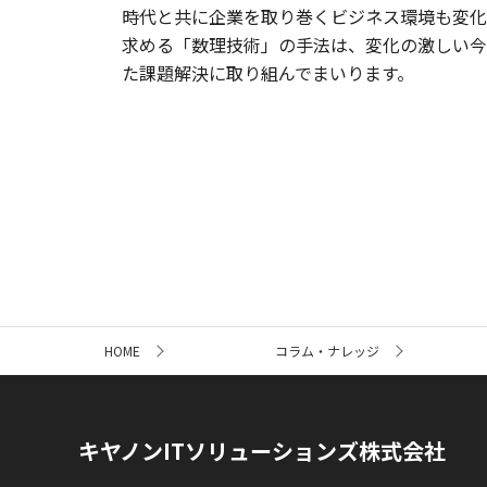
時代と共に企業を取り巻くビジネス環境も変化
求める「数理技術」の手法は、変化の激しい今
た課題解決に取り組んでまいります。
サ
HOME
コラム・ナレッジ
イ
ト
内
の
現
キヤノンITソリューションズ株式会社
在
位