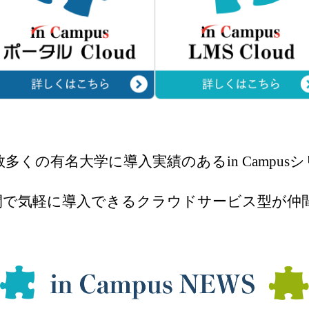
数多くの有名⼤学に導⼊実績のある
in Campu
間で気軽に導⼊できる
クラウドサービス型が仲