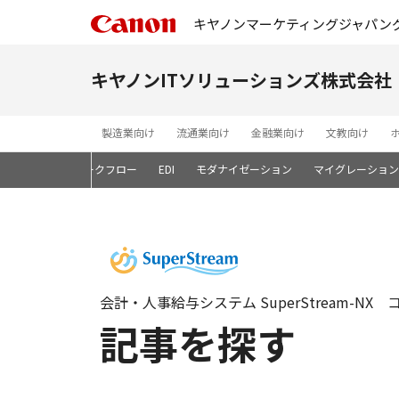
キヤノンマーケティングジャパン
キヤノンITソリューションズ株式会社
製造業向け
流通業向け
金融業向け
文教向け
ン開発基盤
ワークフロー
EDI
モダナイゼーション
マイグレーション
会計・人事給与システム SuperStream-NX 
記事を探す