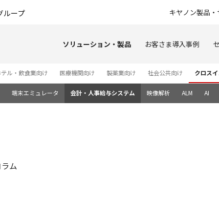
このページの本文へ
キヤノン製品・
グループ
ソリューション・製品
お客さま導入事例
ホテル・飲食業向け
医療機関向け
製薬業向け
社会公共向け
クロスイ
端末エミュレータ
会計・人事給与システム
映像解析
ALM
AI
コラム