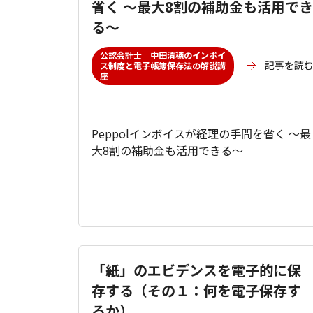
省く ～最大8割の補助金も活用でき
る～
公認会計士 中田清穂のインボイ
記事を読
ス制度と電子帳簿保存法の解説講
座
Peppolインボイスが経理の手間を省く ～最
大8割の補助金も活用できる～
「紙」のエビデンスを電子的に保
存する（その１：何を電子保存す
るか）