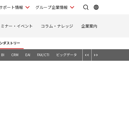
サポート情報
グループ企業情報
セミナー・イベント
コラム・ナレッジ
企業案内
ンダストリー
BI
CRM
EAI
FAX/CTI
ビッグデータ
スマートデバイス
テレワ